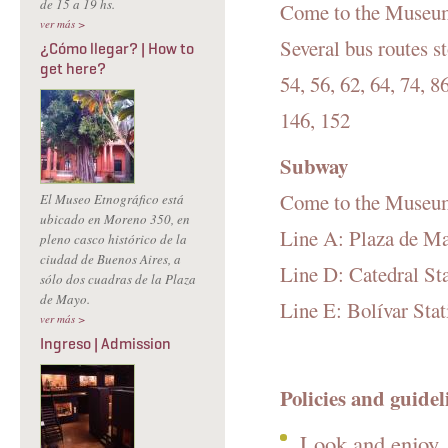
de 15 a 19 hs.
Come to the Museum
ver más >
Several bus routes st
¿Cómo llegar? | How to
get here?
54, 56, 62, 64, 74, 8
146, 152
Subway
Come to the Museu
El Museo Etnográfico está
ubicado en Moreno 350, en
Line A: Plaza de Ma
pleno casco histórico de la
ciudad de Buenos Aires, a
Line D: Catedral St
sólo dos cuadras de la Plaza
de Mayo.
Line E: Bolívar Stat
ver más >
Ingreso | Admission
Policies and guidel
Look and enjoy, 