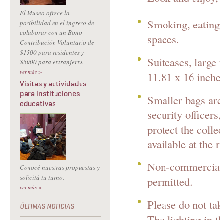
El Museo ofrece la
Smoking, eating,
posibilidad en el ingreso de
colaborar con un Bono
spaces.
Contribución Voluntario de
$1500 para residentes y
Suitcases, large
$5000 para extranjerxs.
ver más >
11.81 x 16 inche
Visitas y actividades
para instituciones
Smaller bags are
educativas
security officers
protect the coll
available at the 
Non-commercial 
Conocé nuestras propuestas y
solicitá tu turno.
permitted.
ver más >
Please do not ta
The lighting in 