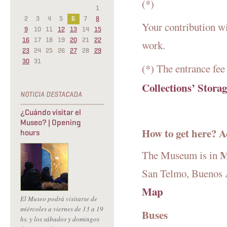
(*)
1
2
3
4
5
6
7
8
Your contribution wi
9
10
11
12
13
14
15
16
17
18
19
20
21
22
work.
23
24
25
26
27
28
29
30
31
(*) The entrance fee
Collections’ Stora
¿Cuándo visitar el
Museo? | Opening
How to get here? A
hours
M
The Museum is in
San Telmo, Buenos A
Map
El Museo podrá visitarse de
miércoles a viernes de 13 a 19
Buses
hs. y los sábados y domingos