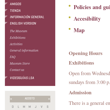
AMIGOS
Policies and gu
TIENDA
Accesibility
INFORMACIÓN GENERAL
ENGLISH VERSION
Map
The Museum
Exhibitions
Activities
General information
Opening Hours
FAQ
Exhibitions
Museum Store
Contact us
Open from Wednesday
VIDEOGUÍAS LSA
sundays from 3:00 p
Admission
«
»
AGOSTO
There is a general e
D
L
M
M
J
V
S