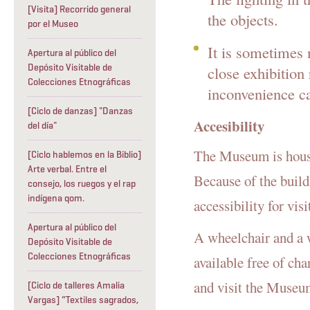
[Visita] Recorrido general
the objects.
por el Museo
It is sometimes 
Apertura al público del
Depósito Visitable de
close exhibition
Colecciones Etnográficas
inconvenience c
[Ciclo de danzas] "Danzas
Accesibility
del día"
The Museum is housed
[Ciclo hablemos en la Biblio]
Arte verbal. Entre el
Because of the buil
consejo, los ruegos y el rap
indígena qom.
accessibility for vi
Apertura al público del
A wheelchair and a w
Depósito Visitable de
Colecciones Etnográficas
available free of cha
and visit the Museu
[Ciclo de talleres Amalia
Vargas] “Textiles sagrados,