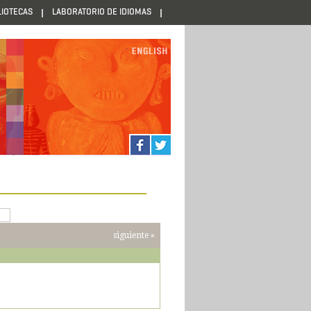
LIOTECAS
LABORATORIO DE IDIOMAS
.
.
.
siguiente »