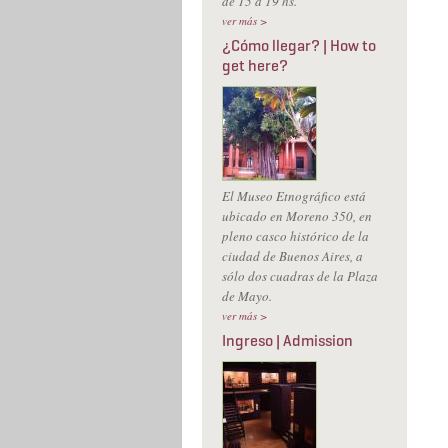
de 15 a 19 hs.
ver más >
¿Cómo llegar? | How to
get here?
El Museo Etnográfico está
ubicado en Moreno 350, en
pleno casco histórico de la
ciudad de Buenos Aires, a
sólo dos cuadras de la Plaza
de Mayo.
ver más >
Ingreso | Admission