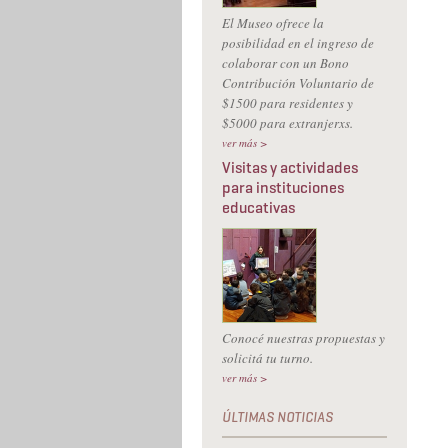
El Museo ofrece la
posibilidad en el ingreso de
colaborar con un Bono
Contribución Voluntario de
$1500 para residentes y
$5000 para extranjerxs.
ver más >
Visitas y actividades
para instituciones
educativas
Conocé nuestras propuestas y
solicitá tu turno.
ver más >