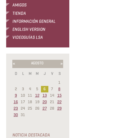
AMIGOS
TIENDA
INFORMACIÓN GENERAL
ENGLISH VERSION
VIDEOGUÍAS LSA
«
»
AGOSTO
D
L
M
M
J
V
S
1
2
3
4
5
6
7
8
9
10
11
12
13
14
15
16
17
18
19
20
21
22
23
24
25
26
27
28
29
30
31